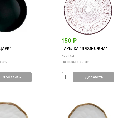
150
₽
ДАРК"
ТАРЕЛКА "ДЖОРДЖИА"
d=21 см
 шт.
На складе 49 шт.
Добавить
Добавить