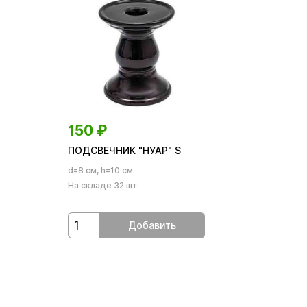
150
₽
ПОДСВЕЧНИК "НУАР" S
d=8 см, h=10 см
На складе 32 шт.
Добавить