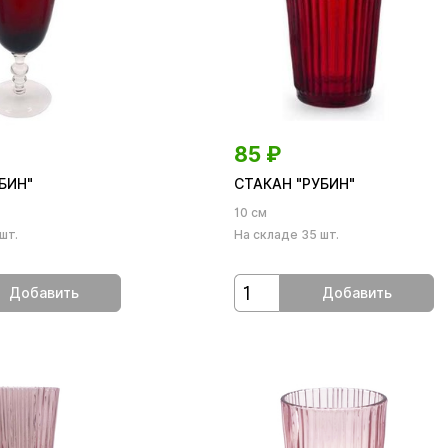
85
₽
БИН"
СТАКАН "РУБИН"
10 см
шт.
На складе 35 шт.
Добавить
Добавить