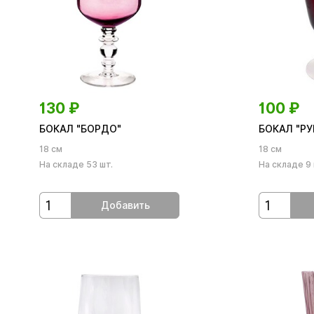
130
₽
100
₽
БОКАЛ "БОРДО"
БОКАЛ "РУ
18 см
18 см
На складе 53 шт.
На складе 9 
Добавить