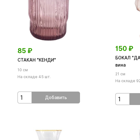
150
₽
85
₽
БОКАЛ "Д
СТАКАН "КЕНДИ"
вина
10 см
21 см
На складе 45 шт.
На складе 92
Добавить