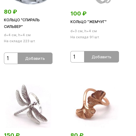
80
₽
100
₽
КОЛЬЦО "СПИРАЛЬ
КОЛЬЦО "ЖЕМЧУГ"
СИЛЬВЕР"
d=3 см, h=4 см
d=4 см, h=4 см
На складе 91 шт.
На складе 223 шт.
Добавить
Добавить
150
₽
80
₽